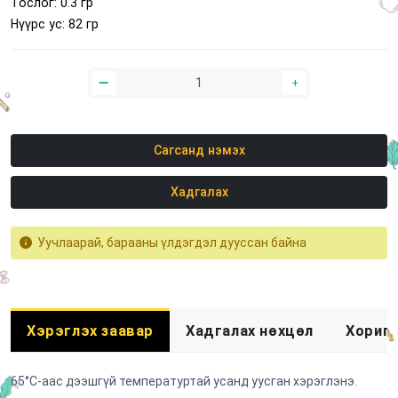
Тослог: 0.3 гр
Нүүрс ус: 82 гр
Сагсанд нэмэх
Хадгалах
Уучлаарай, барааны үлдэгдэл дууссан байна
Хэрэглэх заавар
Хадгалах нөхцөл
Хоригл
65°С-аас дээшгүй температуртай усанд уусган хэрэглэнэ.