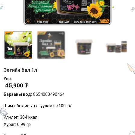
Зөгийн бал 1л
Үнэ:
45,900 ₮
Барааны код:
8654000490464
Шимт бодисын агууламж:/100гр/
Илчлэг: 304 ккал
Уураг: 0.99 гр