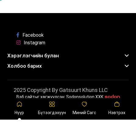
Facebook
Instagram
Хэрэглэгчийн булан
Холбоо барих
2025 Copyright By Gatsuurt Khuns LLC
Вэб сайтыг хөгжүүлсэн: Sodonsolution ХХК
Нүүр
Бүтээгдэхүүн
Миний Сагс
Нэвтрэх