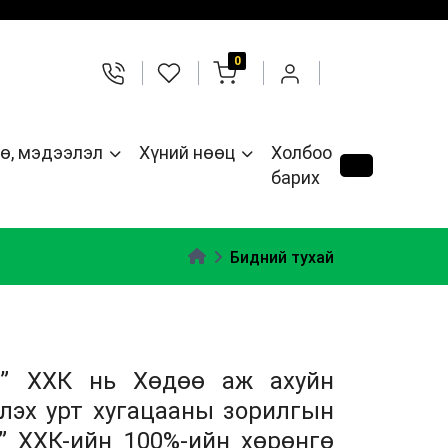
0
ө, мэдээлэл
Хүний нөөц
Холбоо
барих
Бидний тухай
” ХХК нь Хөдөө аж ахуйн
лэх урт хугацааны зорилгын
т” ХХК-ийн 100%-ийн хөрөнгө