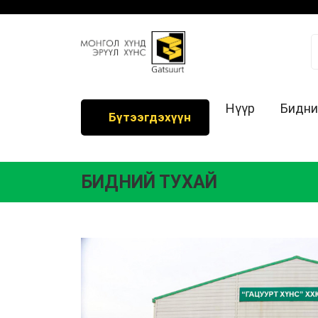
Нүүр
Бидни
Бүтээгдэхүүн
БИДНИЙ ТУХАЙ