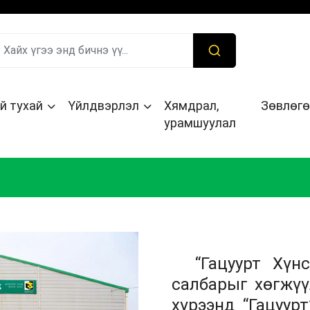
й тухай
Үйлдвэрлэл
Хямдрал,
Зөвлөгө
урамшуулал
“Гацуурт Хүнс
салбарыг хөгжүү
хүрээнд “Гацуур