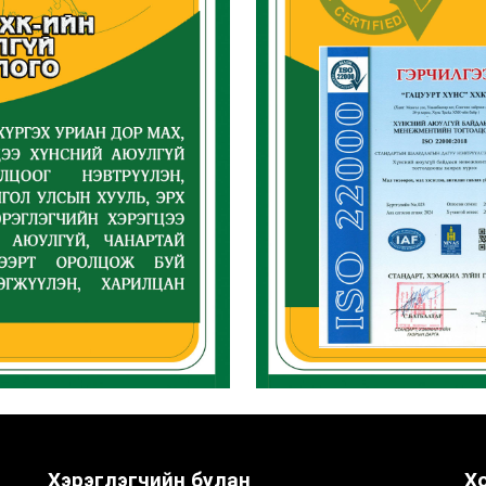
Хэрэглэгчийн булан
Х