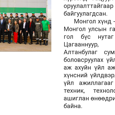
оруулалттай
байгуулагдсан.
Монгол хүнд - Э
Монгол улсын га
гол бүс нутаг
Цагааннуу
Алтанбулаг су
боловсруулах ү
аж ахуйн үйл аж
хүнсний үйлдвэр
үйл ажиллагаа
техник, техно
ашиглан өнөөдри
байна.