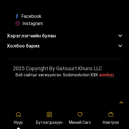
Facebook
Instagram
Хэрэглэгчийн булан
Холбоо барих
2025 Copyright By Gatsuurt Khuns LLC
Вэб сайтыг хөгжүүлсэн: Sodonsolution ХХК
Нүүр
Бүтээгдэхүүн
Миний Сагс
Нэвтрэх