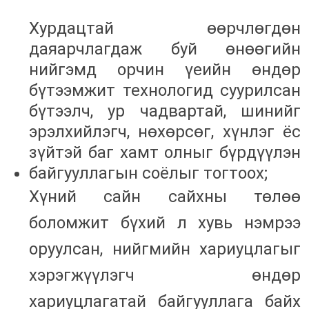
Хурдацтай өөрчлөгдөн
даяарчлагдаж буй өнөөгийн
нийгэмд орчин үеийн өндөр
бүтээмжит технологид суурилсан
бүтээлч, ур чадвартай, шинийг
эрэлхийлэгч, нөхөрсөг, хүнлэг ёс
зүйтэй баг хамт олныг бүрдүүлэн
байгууллагын соёлыг тогтоох;
Хүний сайн сайхны төлөө
боломжит бүхий л хувь нэмрээ
оруулсан, нийгмийн хариуцлагыг
хэрэгжүүлэгч өндөр
хариуцлагатай байгууллага байх