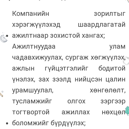
Компанийн зорилтыг
хэрэгжүүлэхэд шаардлагатай
ажилтнаар зохистой хангах;
Ажилтнуудаа улам
чадавхижуулах, сургаж хөгжүүлэх,
ажлын гүйцэтгэлийг бодитой
үнэлэх, зах зээлд нийцсэн цалин
урамшуулал, хөнгөлөлт,
тусламжийг олгох зэргээр
тогтвортой ажиллах нөхцөл
боломжийг бүрдүүлэх;