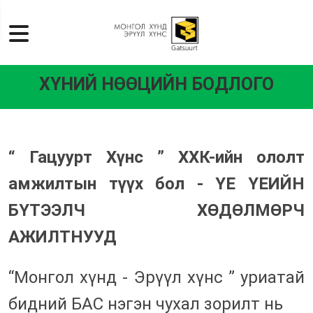
ХҮНИЙ НӨӨЦИЙН БОДЛОГО
“ Гацуурт Хүнс ” ХХК-ийн ололт
амжилтын түүх бол - ҮЕ ҮЕИЙН
БҮТЭЭЛЧ ХӨДӨЛМӨРЧ
АЖИЛТНУУД
“Монгол хүнд - Эрүүл хүнс ” уриатай
бидний БАС нэгэн чухал зорилт нь