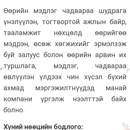
Өөрийн мэдлэг чадвараа шудрага
үнэлүүлэн, тогтвортой ажлын байр,
тааламжит нөхцөлд өөрийгөө
мэдрэн, өсөж хөгжихийг эрмэлзэж
буй залуус болон өөрийн арвин их
туршлага, мэдлэг, чадвараа
өвлүүлэн үлдээх чин хүсэл бүхий
ахмад мэргэжилтнүүдэд манай
компани үргэлж нээлттэй байх
болно.
Хүний нөөцийн бодлого: