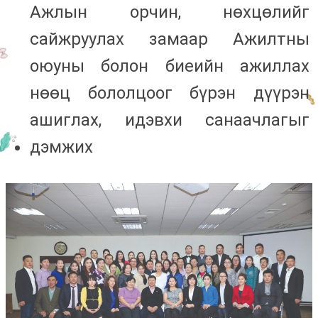
Ажлын орчин, нөхцөлийг
сайжруулах замаар Ажилтны
оюуны болон биеийн ажиллах
нөөц бололцоог бүрэн дүүрэн
ашиглах, идэвхи санаачлагыг
дэмжих