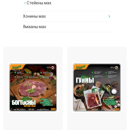
Стейкны мах
Хонины мах
Ямааны мах
Дайвар бүтээгдэхүүн
Сүү, сүүн бүтээгдэхүүн
Бүхэл үрийн гурил
Зөгийн бал
Маалингын тос
Бусад бүтээгдэхүүн