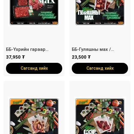
ББ-Үхрийн гараар
ББ-Гуляшны мах /
татсан мах
Үхрийн/
37,950 ₮
23,500 ₮
Сагсанд хийх
Сагсанд хийх