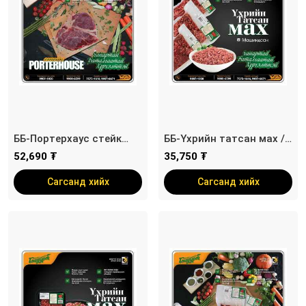
ББ-Портерхаус стейк
ББ-Үхрийн татсан мах /
/porterhouse steak/
машиндсан/
52,690 ₮
35,750 ₮
Сагсанд хийх
Сагсанд хийх