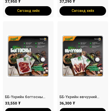
ангилсан цул мах /
ангилсан цул мах /
37,950 ₮
37,290 ₮
савлагаат/
савлагаат/
Сагсанд хийх
Сагсанд хийх
ББ-Үхрийн богтосны
ББ-Үхрийн өвчүүний
ангилсан цул мах /
ангилсан цул мах /
33,550 ₮
36,300 ₮
савлагаат/
савлагаат/