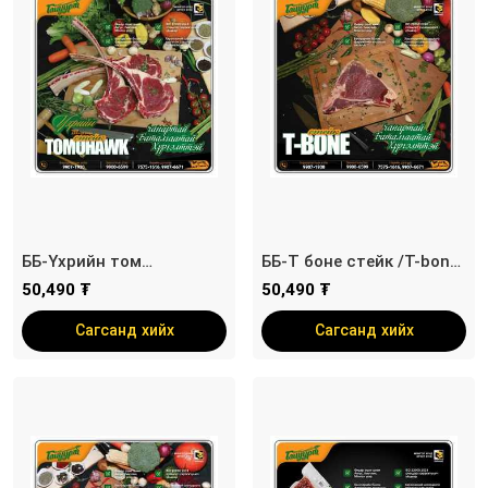
ББ-Үхрийн том
ББ-Т боне стейк /T-bone
хавирганы стейк
steak/
50,490 ₮
50,490 ₮
/Tomohawk steak/
Сагсанд хийх
Сагсанд хийх