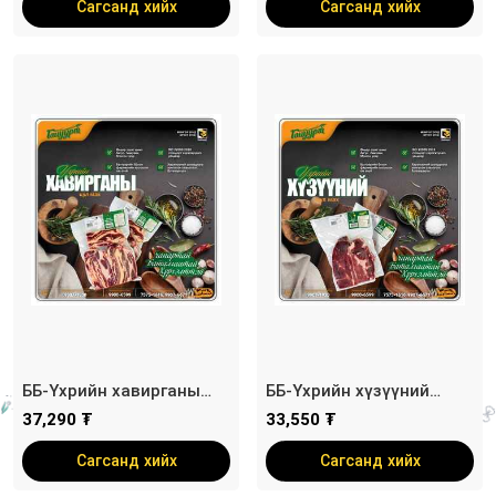
Сагсанд хийх
Сагсанд хийх
ББ-Үхрийн хавирганы
ББ-Үхрийн хүзүүний
ангилсан цул мах /
ангилсан цул мах /
37,290 ₮
33,550 ₮
савлагаат/
савлагаат/
Сагсанд хийх
Сагсанд хийх