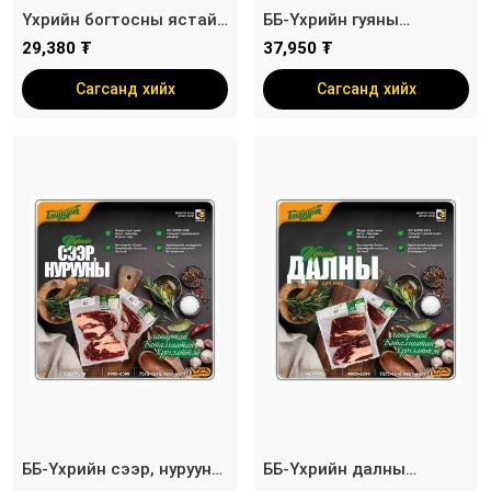
Үхрийн богтосны ястай
ББ-Үхрийн гуяны
мах
ангилсан цул мах /
29,380 ₮
37,950 ₮
савлагаат/
Сагсанд хийх
Сагсанд хийх
ББ-Үхрийн сээр, нурууны
ББ-Үхрийн далны