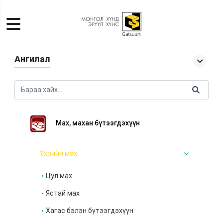
Ангилал
Мах, махан бүтээгдэхүүн
Үхрийн мах
Цул мах
Ястай мах
Хагас бэлэн бүтээгдэхүүн