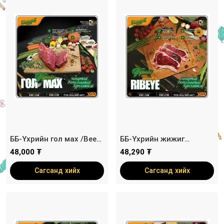
ББ-Үхрийн гол мах /Beef
ББ-Үхрийн жижиг
Tenderloin/
хавирганы стейк /Ribeye
48,000 ₮
48,290 ₮
steak/
Сагсанд хийх
Сагсанд хийх