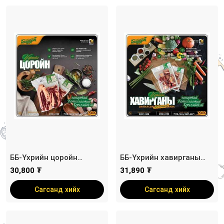
ББ-Үхрийн цоройн
ББ-Үхрийн хавирганы
ангилсан цул мах /
ангилсан ястай мах /
30,800 ₮
31,890 ₮
савлагаат/
савлагаат/
Сагсанд хийх
Сагсанд хийх