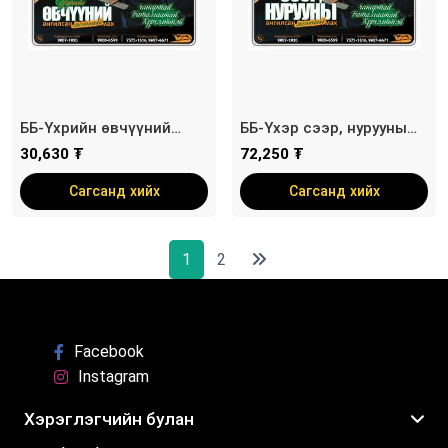
ББ-Үхрийн өвчүүний
ББ-Үхэр сээр, нурууны
ангилсан ястай мах /
ангилсан ястай мах /
30,630 ₮
72,250 ₮
савлагаат/
савлагаат/
Сагсанд хийх
Сагсанд хийх
1
2
Facebook
Instagram
Хэрэглэгчийн булан