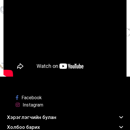
Борцтой цуйван хийх
1 мин
Facebook
Instagram
Хэрэглэгчийн булан
Холбоо барих