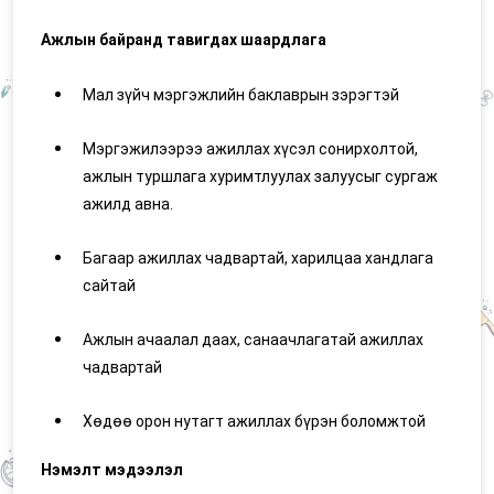
Ажлын байранд тавигдах шаардлага
Мал зүйч мэргэжлийн баклаврын зэрэгтэй
Мэргэжилээрээ ажиллах хүсэл сонирхолтой,
ажлын туршлага хуримтлуулах залуусыг сургаж
ажилд авна.
Багаар ажиллах чадвартай, харилцаа хандлага
сайтай
Ажлын ачаалал даах, санаачлагатай ажиллах
чадвартай
Хөдөө орон нутагт ажиллах бүрэн боломжтой
Нэмэлт мэдээлэл