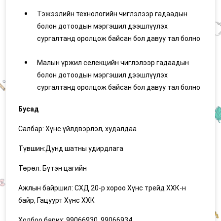
Тэжээлийн технологийн чиглэлээр гадаадын
болон дотоодын мэргэшил дээшлүүлэх
сургалтанд оролцож байсан бол давуу тал болно
Малын үржил селекцийн чиглэлээр гадаадын
болон дотоодын мэргэшил дээшлүүлэх
сургалтанд оролцож байсан бол давуу тал болно
Бусад
Салбар: Хүнс үйлдвэрлэл, худалдаа
Түвшин:Дунд шатны удирдлага
Төрөл: Бүтэн цагийн
Ажлын байршил: СХД 20-р хороо Хүнс трейд ХХК-н
байр, Гацуурт Хүнс ХХК
Холбоо барих: 99066930, 99066934