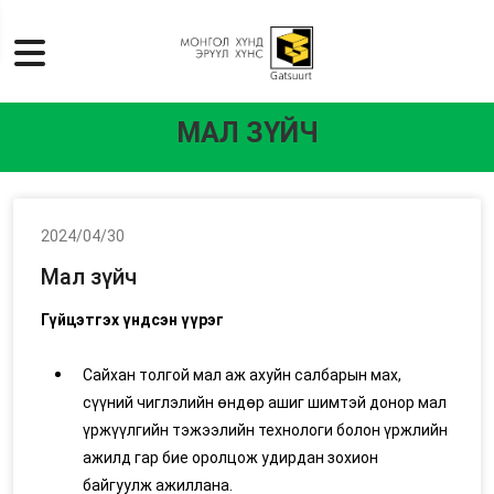
МАЛ ЗҮЙЧ
2024/04/30
Мал зүйч
Гүйцэтгэх үндсэн үүрэг
Сайхан толгой мал аж ахуйн салбарын мах,
сүүний чиглэлийн өндөр ашиг шимтэй донор мал
үржүүлгийн тэжээлийн технологи болон үржлийн
ажилд гар бие оролцож удирдан зохион
байгуулж ажиллана.