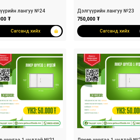
үүрийн лангуу №24
Дэлгүүрийн лангуу №23
000 ₮
750,000 ₮
Сагсанд хийх
Сагсанд хийх
р шүүгээ 1 нүдтэй №21
Локер шүүгээ 1 нүдтэй №