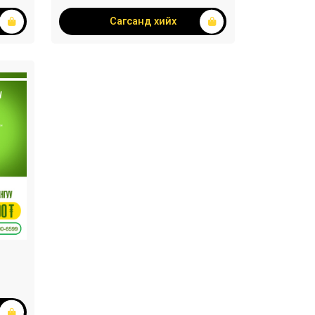
Сагсанд хийх