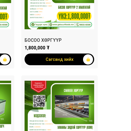
БОСОО ХӨРГҮҮР
1,800,000 ₮
Сагсанд хийх