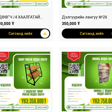
ДӨӨГЧ /4 ХААЛГАТАЙ
Дэлгүүрийн лангуу №26
/
00,000 ₮
350,000 ₮
Сагсанд хийх
Сагсанд хийх