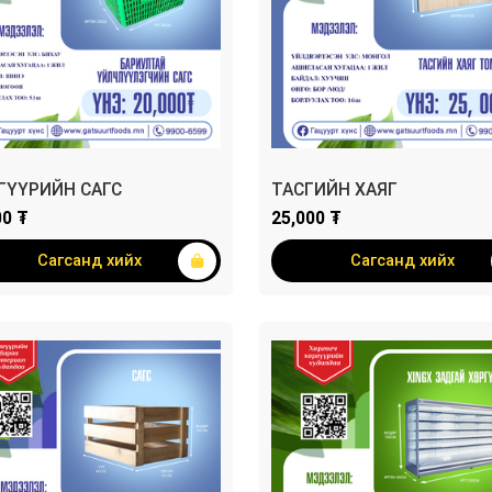
ГҮҮРИЙН САГС
ТАСГИЙН ХАЯГ
00 ₮
25,000 ₮
Сагсанд хийх
Сагсанд хийх