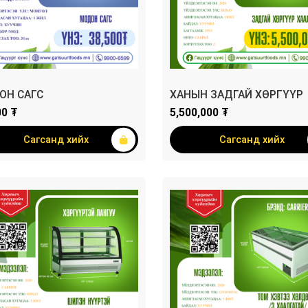
ОН САГС
ХАНЫН ЗАДГАЙ ХӨРГҮҮР
00 ₮
5,500,000 ₮
Сагсанд хийх
Сагсанд хийх