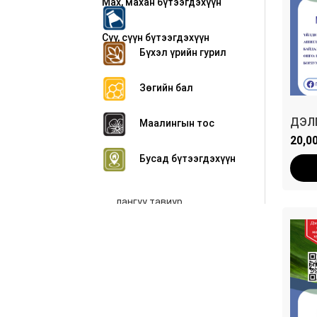
Мах, махан бүтээгдэхүүн
Сүү, сүүн бүтээгдэхүүн
Бүхэл үрийн гурил
Зөгийн бал
ДЭЛ
Маалингын тос
20,0
Бусад бүтээгдэхүүн
лангуу тавиур
Хөргөгч хөлдөөгч
дэлгүүртэй холбоотой
бусад бараа