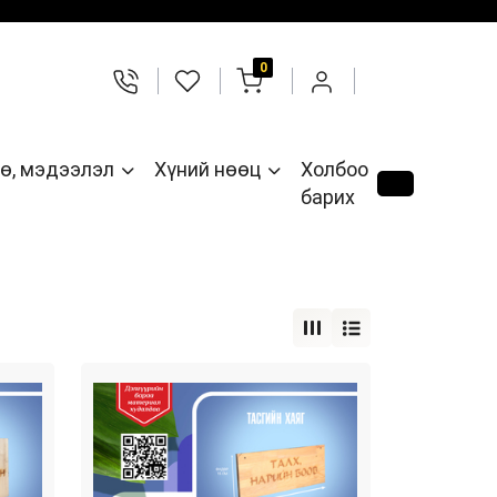
0
ө, мэдээлэл
Хүний нөөц
Холбоо
барих