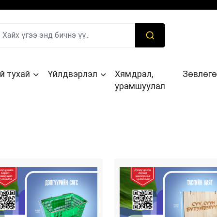
й тухай
Үйлдвэрлэл
Хямдрал,
Зөвлөгө
урамшуулал