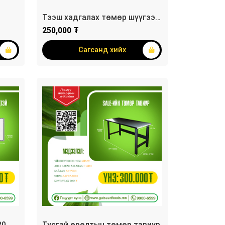
Тээш хадгалах төмөр шүүгээ 9
хайрцагтай №22
250,000 ₮
Сагсанд хийх
20
Тусгай өрөлтын төмөр тавиур