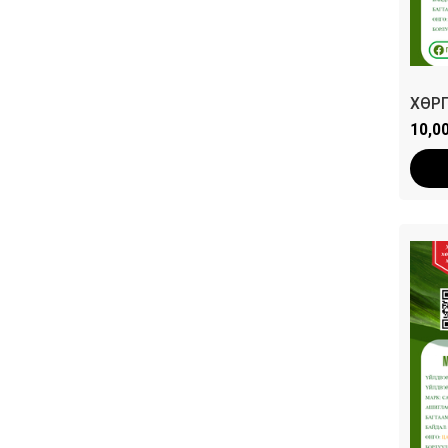
ХӨР
10,0