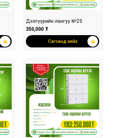
Дэлгүүрийн лангуу №25
350,000 ₮
Сагсанд хийх