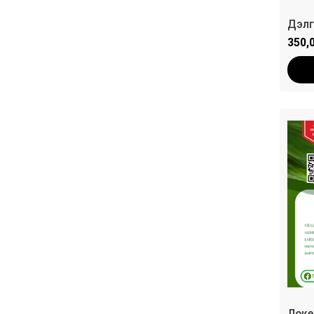
Дэлг
350,
Локе