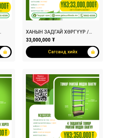
ХАНЫН ЗАДГАЙ ХӨРГҮҮР /
КОМ/
33,000,000 ₮
Сагсанд хийх