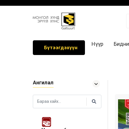
Нүүр
Бидни
Бүтээгдэхүүн
Ангилал