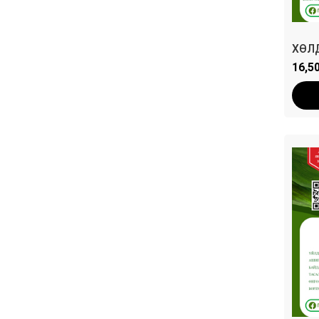
ХӨЛ
ТОМ
16,5