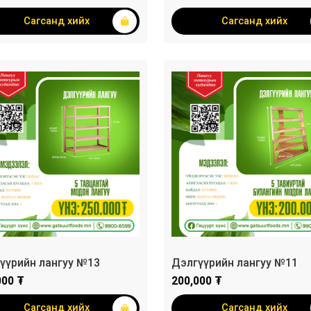
Сагсанд хийх
Сагсанд хийх
үүрийн лангуу №13
Дэлгүүрийн лангуу №11
000 ₮
200,000 ₮
Сагсанд хийх
Сагсанд хийх