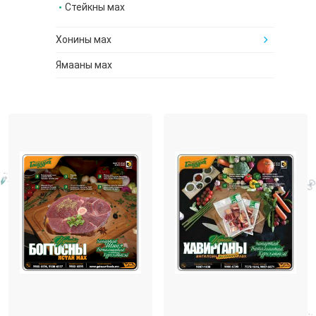
Стейкны мах
Хонины мах
Ямааны мах
Дайвар бүтээгдэхүүн
Сүү, сүүн бүтээгдэхүүн
Бүхэл үрийн гурил
Зөгийн бал
Маалингын тос
Бусад бүтээгдэхүүн