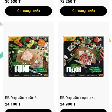
ангилсан ястай мах /
ангилсан ястай мах /
30,630 ₮
72,250 ₮
савлагаат/
савлагаат/
Сагсанд хийх
Сагсанд хийх
ББ-Үхрийн тойг /
ББ-Үхрийн годон /
савлагаат/
савлагаат/
24,100 ₮
24,900 ₮