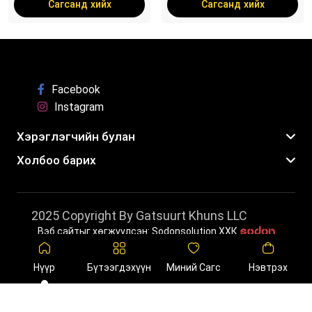
Сагсанд хийх
Сагсанд хийх
Facebook
Instagram
Хэрэглэгчийн булан
Холбоо барих
2025 Copyright By Gatsuurt Khuns LLC
Вэб сайтыг хөгжүүлсэн: Sodonsolution ХХК
Нүүр
Бүтээгдэхүүн
Миний Сагс
Нэвтрэх