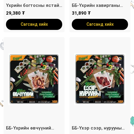
Үхрийн богтосны ястай
ББ-Үхрийн хавирганы
мах
ангилсан ястай мах /
29,380 ₮
31,890 ₮
савлагаат/
Сагсанд хийх
Сагсанд хийх
ББ-Үхрийн өвчүүний
ББ-Үхэр сээр, нурууны