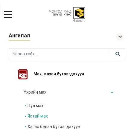
Ангилал
Мах, махан бүтээгдэхүүн
Үхрийн мах
Цул мах
Ястай мах
Хагас бэлэн бүтээгдэхүүн